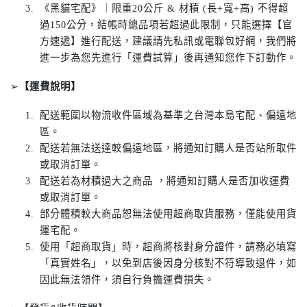
《黑貓宅配》｜限重20公斤 & 材積 (長+寬+高) 不得超
過150公分，結帳時總品項若超過此限制，只能選擇【官
方速遞】進行配送，建議請先私訊或電聯包好網，我們將
進一步為您先進行「運費試算」後再通知您作下訂動作。
➢
【運費說明】
配送範圍以物流收件區域為基準之台灣本島宅配、偏遠地
區。
配送若無法送達較偏遠地區，將通知訂購人是否站所取件
或取消訂單。
配送若為材積過大之商品 ，將通知訂購人是否加收運費
或取消訂單。
部分體積較大商品恕無法使用超商取貨服務，僅能使用貨
運宅配。
使用「超商取貨」時，超商將核對身分證件，請務必填寫
「真實姓名」，以免到店後因身分核對不符導致退件，如
因此無法領件，須自行負擔運費損失。