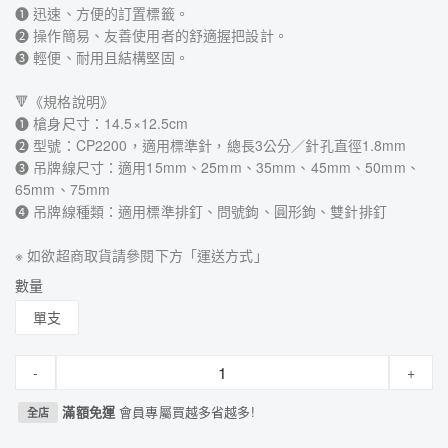
➊ 迅速、方便的訂置標籤。
➋ 操作簡易、友善使用者的舒適握把設計。
➌ 輕便、耐用且結構堅固。
🔻《規格說明》
➊ 槍身尺寸：14.5×12.5cm
➋ 型號：CP2200，適用標準針，總長3公分／針孔直徑1.8mm
➌ 吊牌線尺寸：適用15mm、25mm、35mm、45mm、50mm、
65mm、75mm
➍ 吊牌線種類：適用標準排釘、問號鉤、圓形鉤、雙針排釘
※ 如欲超商取貨請參閱下方「運送方式」
數量
單支
-
+
滿額免運
會員專屬買越多省越多!
全店