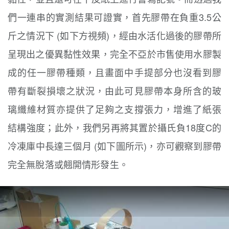
們一連串的實測結果可證實，首先膠帶在負重3.5公
斤之情況下 (如下方視頻)，經由水活化過後的膠帶所
呈現出之優異
黏性效果，完全不亞於市售使用水膠製
成的任一膠帶種類，且畫面中手提部分也沒看到膠
帶有斷裂損壞之狀況，由此可見膠帶本身所含的玻
璃纖維材質亦提供了足夠之支撐張力，增進了紙張
結構強度；此外，我們另再將其
置於攝氏負18度C的
冷凍庫中長達三個月 (如下圖所示)
，亦可觀察到膠帶
完全無脫落或翹開情形發生。