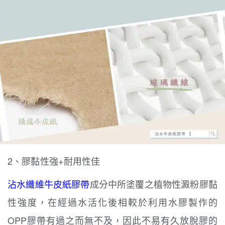
2、膠黏性強+耐用性佳
沾水纖維牛皮紙膠帶
成分中所塗覆之植物性澱粉膠
黏
性強度，在經過水活化後相較於利用水膠製作的
OPP膠帶有過之而無不及，因此不易有久放脫膠的