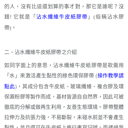
的人，沒有比這還划算的事才對，那它是誰呢？沒
錯! 它就是
沾水纖維牛皮紙膠帶
「
」(俗稱沾水膠
。
帶)
二、
沾水纖維牛皮紙膠帶之
介紹
如同字面上的意思，
沾水纖維牛皮紙膠帶
是款需用
水
來激活產生黏性的綠色環保膠帶 (
操作教學請
「
」
點此
)，其
成分包含牛皮紙、玻璃纖維、複合膠及環
保澱粉膠等製作而成，基材皆源自自然界，因此可被
徹底的分解或做再生利用，友善生態環境
。膠帶整體
拉伸力及抗張力強，不易斷裂，未碰水前並不會產生
黏性，並且還可在牛皮紙上進行書寫
記號
。
而透過我