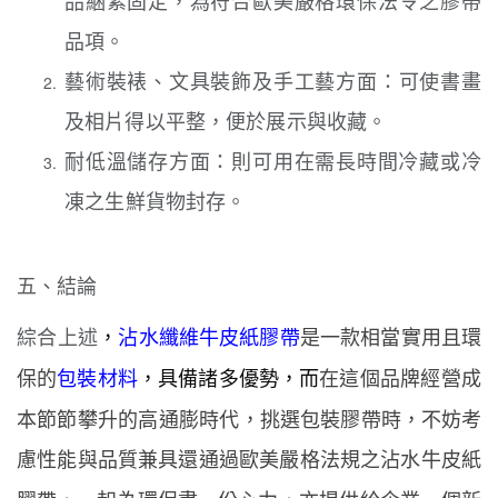
品綑紮固定，為符合歐美嚴格環保法令之膠帶
品項。
藝術裝裱、文具裝飾及手工藝方面：可使書畫
及相片得以平整，便於展示與收藏。
耐低溫儲存方面：則可用在需長時間冷藏或冷
凍之生鮮貨物封存。
五、結論
綜合上述
，
沾水纖維牛皮紙膠帶
是一款相當實用且環
品牌經營成
保的
包裝材料
，具備諸多優勢，而
在這個
本節節攀升的高通膨時代，挑
選包裝膠帶時，不妨考
慮性能與品質兼具還通過歐美嚴格法規之沾水牛皮紙