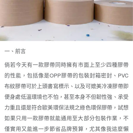
一、前言
倘若今天有一款膠帶同時擁有市面上至少四種膠帶
的性能，
包括像是OPP膠帶的包裝封箱密封、PVC
布紋膠帶可於上頭書寫標示、以及可媲美冷凍膠帶即
便身處低溫環境也不怕，甚至本身不但
韌性強、承受
力重且還是符合歐美環保法規之綠色
環保膠帶，試想
如果
只用一款膠帶就能通用至大部分包裝作業，不
僅實用又能進一步節省品牌預算，尤其像我這麼懶