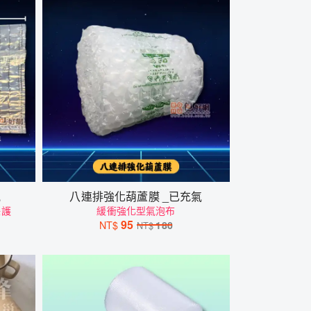
氣
八連排強化葫蘆膜 _已充氣
保護
緩衝強化型氣泡布
95
NT$
180
NT$