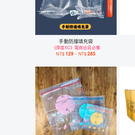
手動防撞填充袋
《厚度5C》電商出貨必備
129
-
285
NT$
NT$