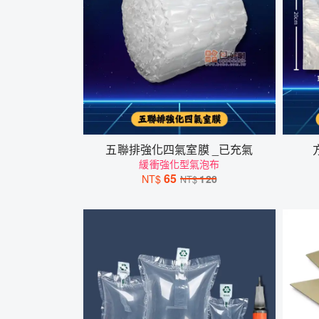
五聯排強化四氣室膜 _已充氣
緩衝強化型氣泡布
65
NT$
120
NT$