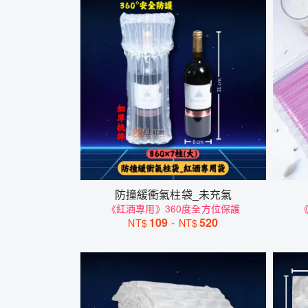
防撞緩衝氣柱袋_未充氣
《紅酒專用》360度全方位保護
《
109
-
520
NT$
NT$