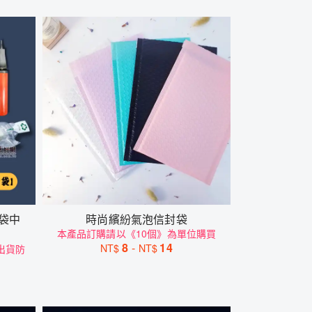
袋中
時尚繽紛氣泡信封袋
本產品訂購請以《10個》為單位購買
8
-
14
NT$
NT$
出貨防