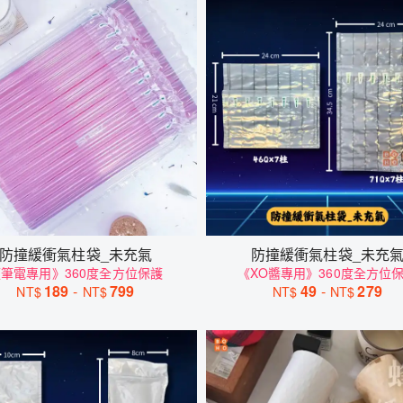
防撞緩衝氣柱袋_未充氣
防撞緩衝氣柱袋_未充
筆電專用》360度全方位保護
《XO醬專用》360度全方位
189
-
799
49
-
279
NT$
NT$
NT$
NT$