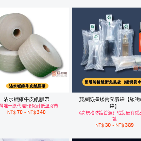
沾水纖維牛皮紙膠帶
雙層防撞緩衝充氣袋【緩衝
灣唯一總代理/環保耐低溫膠帶
袋】
70
-
340
NT$
NT$
《高規格防護首選》給您最有感
護
30
-
389
NT$
NT$