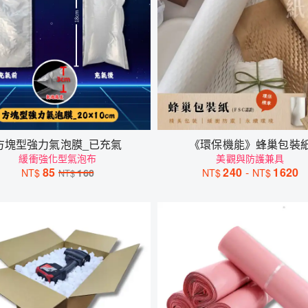
方塊型強力氣泡膜_已充氣
《環保機能》蜂巢包裝
緩衝強化型氣泡布
美觀與防護兼具
85
240
-
1620
NT$
160
NT$
NT$
NT$