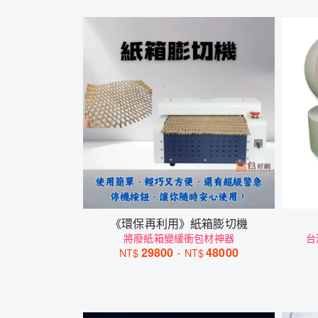
《環保再利用》紙箱膨切機
將廢紙箱變緩衝包材神器
台
29800
-
48000
NT$
NT$