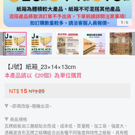
1
/
6
【J號】紙箱_23×14×13cm
本產品請以《20個》為單位購買
15
NT$
25
NT$
🔻 ~即將改版~隨機出貨~
🔻 商品規格
瓦楞紙板由三層紙貼合而成，成本低、質量輕、加工易、強度大，
憑藉波浪形瓦楞之結構組合出各種不同強度與特性之紙板，具有輕