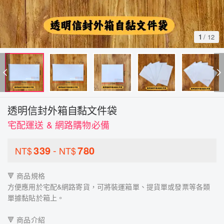
1
/
12
透明信封外箱自黏文件袋
宅配運送 & 網路購物必備
339
-
780
NT$
NT$
🔻 商品規格
方便應用於宅配&網路寄貨，可將裝運箱單、提貨單或發票等各類
單據黏貼於箱上。
🔻 商品介紹