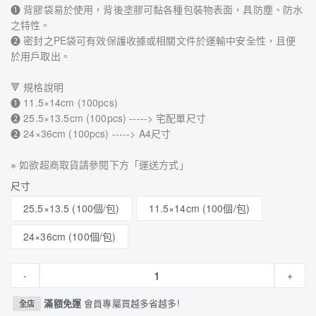
➊ 背膠袋易於使用，背後塗膠可黏各種包裝物表面，具防塵、防水
之特性。
➋ 密封之PE袋可有效保護收據或相關文件於運輸中安全性，且便
於用戶取出。
🔻 規格說明
➊ 11.5×14cm (100pcs)
➋ 25.5×13.5cm (100pcs) -----> 宅配單尺寸
➋ 24×36cm (100pcs) -----> A4尺寸
※ 如欲超商取貨請參閱下方「運送方式」
尺寸
25.5×13.5 (100個/包)
11.5×14cm (100個/包)
24×36cm (100個/包)
-
+
滿額免運
會員專屬買越多省越多!
全店