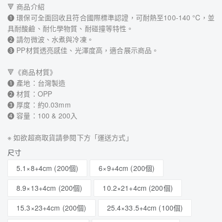
🔻 商品介紹
➊ 環保可全面回收且符合國際標準認證，可耐熱至100-140 °C，並
具耐酸鹼、耐化學物質、耐碰撞等特性。
➋ 請勿微波、水煮與冷凍。
➌ PP材質透亮感佳、光澤度高，適合展示商品。
🔻《商品材質》
➊ 產地：台灣製造
➋ 材質：OPP
➌ 厚度：約0.03mm
➍ 容量：100 & 200入
※ 如欲超商取貨請參閱下方「運送方式」
尺寸
5.1×8+4cm (200個)
6×9+4cm (200個)
8.9×13+4cm (200個)
10.2×21+4cm (200個)
15.3×23+4cm (200個)
25.4×33.5+4cm (100個)