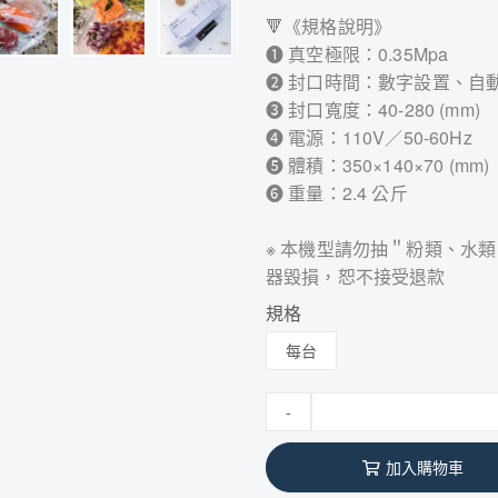
🔻《規格說明》
➊ 真空極限：0.35Mpa
➋ 封口時間：數字設置、自
➌ 封口寬度：40-280 (mm)
➍ 電源：110V／50-60Hz
➎ 體積：350×140×70 (mm)
➏ 重量：2.4 公斤
※ 本機型請勿抽＂粉類、水
器毀損，恕不接受退款
規格
每台
-
加入購物車