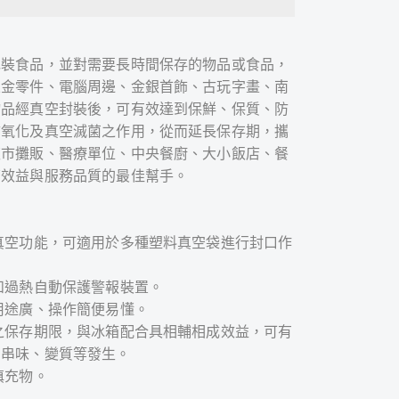
包裝食品，並對需要長時間保存的物品或食品，
五金零件、電腦周邊、金銀首飾、古玩字畫、南
物品經真空封裝後，可有效達到保鮮、保質、防
防氧化及真空滅菌之作用，從而延長保存期，攜
夜市攤販、醫療單位、中央餐廚、大小飯店、餐
濟效益與服務品質的最佳幫手。
真空功能，可適用於多種塑料真空袋進行封口作
和過熱自動保護警報裝置。
用途廣、操作簡便易懂。
之保存期限，與冰箱配合具相輔相成效益，可有
、串味、變質等發生。
填充物。