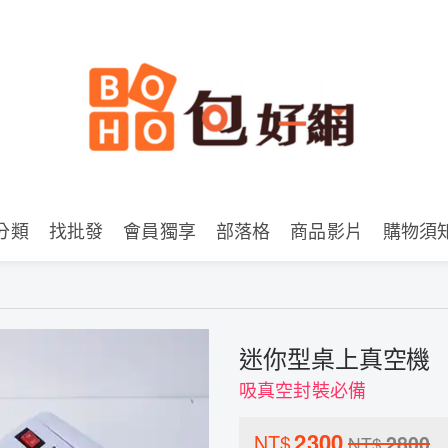
分類
找批發
會員獨享
部落格
商品影片
購物須
迷你型桌上真空機
吸真空封裝必備
2300
NT$
2800
NT$