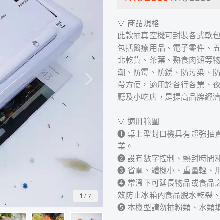
🔻 商品規格
此款抽真空機可封裝各式軟
包括醫療用品、電子零件、
北乾貨、茶葉、熟食肉類等
潮、防霉、防銹、防污染、
帶方便，適用於各行各業、
廳及小吃店，是提高品牌經
🔻 適用範圍
➊ 桌上型封口機具有超強抽
業。
➋ 設有數字控制、熱封時間
➌ 省電、體機小、重量輕、
➍ 常溫下可延長物品或食品
效防止冰箱內食品脫水乾裂
1
/
7
➎ 本機型請勿抽粉類、水類